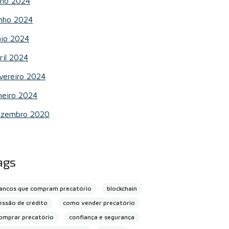
lho 2024
nho 2024
io 2024
ril 2024
vereiro 2024
neiro 2024
zembro 2020
ags
ancos que compram precatório
blockchain
essão de crédito
como vender precatório
omprar precatório
confiança e segurança