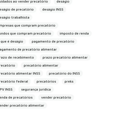
uidados ao vender precatório
deságio
eságio de precatório
deságio INSS
eságio trabalhista
mpresas que compram precatório
undos que compram precatório
imposto de renda
 que é deságio
pagamento de precatório
agamento de precatório alimentar
razo de recebimento
prazo precatório alimentar
recatório
precatório alimentar
recatório alimentar INSS
precatório do INSS
recatório federal
precatórios
preks
PV INSS
segurança jurídica
enda de precatórios
vender precatório
ender precatório alimentar