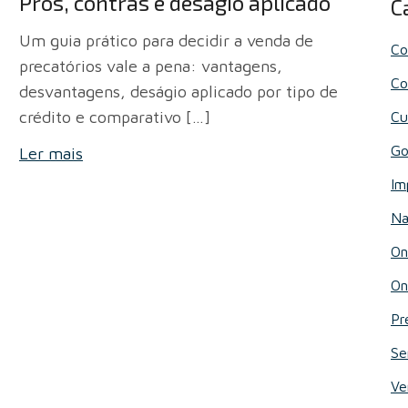
Prós, contras e deságio aplicado
C
Um guia prático para decidir a venda de
Co
precatórios vale a pena: vantagens,
Co
desvantagens, deságio aplicado por tipo de
crédito e comparativo […]
Cu
Go
Ler mais
Im
Na
On
On
Pr
Se
Ve