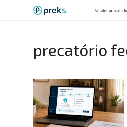
Pular
Vender precatóri
para
o
conteúdo
precatório fe