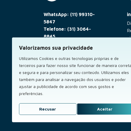
WhatsApp: (11) 99310-
i
5847
D
Telefone: (31) 3064-
R
8845
rá
De segunda a sexta, das
Valorizamos sua privacidade
9h às 13h e das 14h às
Utilizamos Cookies e outras tecnologias próprias e de
18h, exceto em feriados.
terceiros para fazer nosso site funcionar de maneira corret
e segura e para personalizar seu conteúdo. Utilizamos eles
também para analisar a navegação dos usuários e poder
A Preks é uma empresa de tecnologia que atua como Cons
ajustar a publicidade de acordo com seus gostos e
preferências.
Não somos uma instituiç
PREKS 
ORIZ J
Recusar
Aceitar
ORIZ JU