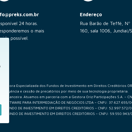
nfo@preks.com.br
Endereço
isponível 24 horas.
Rua Barão de Teffé, Nº
esponderemos o mais
160, sala 1006, Jundiaí/
pido possível.
a
ultora Especializada dos Fundos de Investimento em Direitos Creditórios ORIZ
diligência e cessão de precatórios por meio de sua tecnologia proprietária.
ão financeira. Atuamos em parceria com a Gestora Oriz Participações S.A. – C
– SOFTWARE PARA INTERMEDIAÇÃO DE NEGÓCIOS LTDA – CNPJ: 37.627.655/
US I FUNDO DE INVESTIMENTO EM DIREITOS CREDITÓRIOS – CNPJ: 52.997.572/
S IV FUNDO DE INVESTIMENTO EM DIREITOS CREDITÓRIOS – CNPJ: 59.550.943