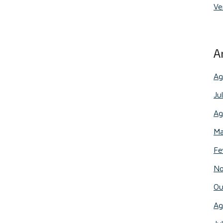
Ve
A
Ag
Ju
Ag
Ma
Fe
No
Ou
Ag