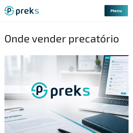
Pular
Menu
para
o
conteúdo
Onde vender precatório