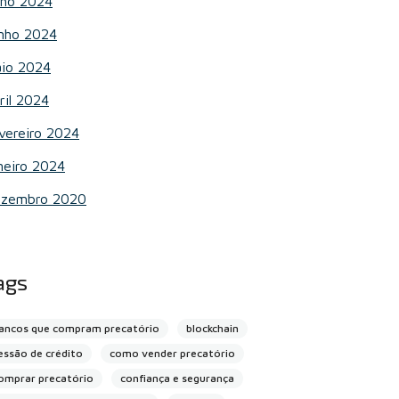
lho 2024
nho 2024
io 2024
ril 2024
vereiro 2024
neiro 2024
zembro 2020
ags
ancos que compram precatório
blockchain
essão de crédito
como vender precatório
omprar precatório
confiança e segurança