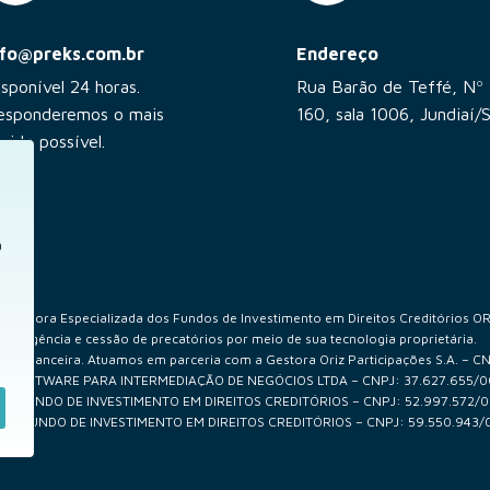
nfo@preks.com.br
Endereço
isponível 24 horas.
Rua Barão de Teffé, Nº
esponderemos o mais
160, sala 1006, Jundiaí/
pido possível.
a
ultora Especializada dos Fundos de Investimento em Direitos Creditórios ORIZ
diligência e cessão de precatórios por meio de sua tecnologia proprietária.
ão financeira. Atuamos em parceria com a Gestora Oriz Participações S.A. – C
– SOFTWARE PARA INTERMEDIAÇÃO DE NEGÓCIOS LTDA – CNPJ: 37.627.655/
US I FUNDO DE INVESTIMENTO EM DIREITOS CREDITÓRIOS – CNPJ: 52.997.572/
S IV FUNDO DE INVESTIMENTO EM DIREITOS CREDITÓRIOS – CNPJ: 59.550.943