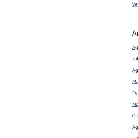
Ve
A
Ag
Ju
Ag
Ma
Fe
No
Ou
Ag