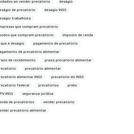
uidados ao vender precatório
deságio
eságio de precatório
deságio INSS
eságio trabalhista
mpresas que compram precatório
undos que compram precatório
imposto de renda
 que é deságio
pagamento de precatório
agamento de precatório alimentar
razo de recebimento
prazo precatório alimentar
recatório
precatório alimentar
recatório alimentar INSS
precatório do INSS
recatório federal
precatórios
preks
PV INSS
segurança jurídica
enda de precatórios
vender precatório
ender precatório alimentar