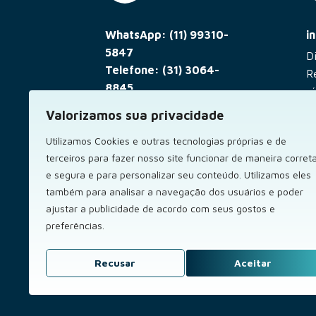
WhatsApp: (11) 99310-
i
5847
D
Telefone: (31) 3064-
R
8845
rá
De segunda a sexta, das
Valorizamos sua privacidade
9h às 13h e das 14h às
Utilizamos Cookies e outras tecnologias próprias e de
18h, exceto em feriados.
terceiros para fazer nosso site funcionar de maneira corret
e segura e para personalizar seu conteúdo. Utilizamos eles
também para analisar a navegação dos usuários e poder
A Preks é uma empresa de tecnologia que atua como Cons
ajustar a publicidade de acordo com seus gostos e
preferências.
Não somos uma instituiç
PREKS 
ORIZ J
Recusar
Aceitar
ORIZ JU