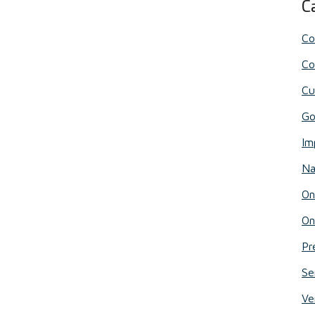
C
Co
Co
Cu
Go
Im
Na
On
On
Pr
Se
Ve