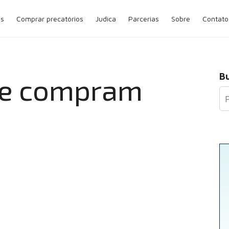
os
Comprar precatórios
Judica
Parcerias
Sobre
Contato
B
ue compram