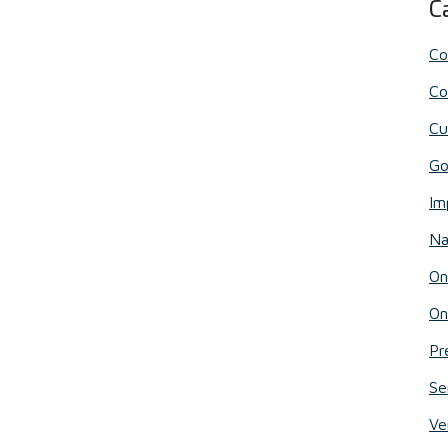
C
Co
Co
Cu
Go
Im
Na
On
On
Pr
Se
Ve