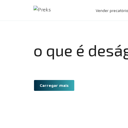
Pular
Vender precatóri
para
o
conteúdo
o que é desá
Carregar mais