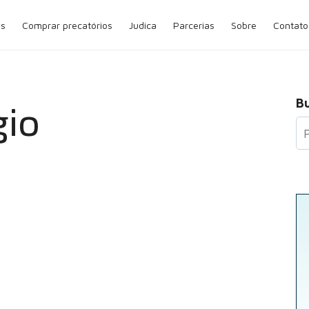
os
Comprar precatórios
Judica
Parcerias
Sobre
Contato
B
gio