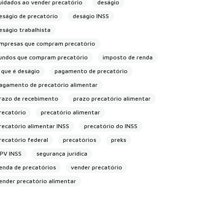
uidados ao vender precatório
deságio
eságio de precatório
deságio INSS
eságio trabalhista
mpresas que compram precatório
undos que compram precatório
imposto de renda
 que é deságio
pagamento de precatório
agamento de precatório alimentar
razo de recebimento
prazo precatório alimentar
recatório
precatório alimentar
recatório alimentar INSS
precatório do INSS
recatório federal
precatórios
preks
PV INSS
segurança jurídica
enda de precatórios
vender precatório
ender precatório alimentar