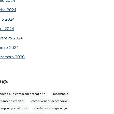
lho 2024
nho 2024
io 2024
ril 2024
vereiro 2024
neiro 2024
zembro 2020
ags
ancos que compram precatório
blockchain
essão de crédito
como vender precatório
omprar precatório
confiança e segurança