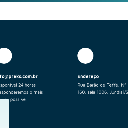
nfo@preks.com.br
Endereço
isponível 24 horas.
Rua Barão de Teffé, Nº
esponderemos o mais
160, sala 1006, Jundiaí/
pido possível.
a