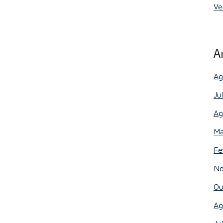
Ve
A
Ag
Ju
Ag
Ma
Fe
No
Ou
Ag