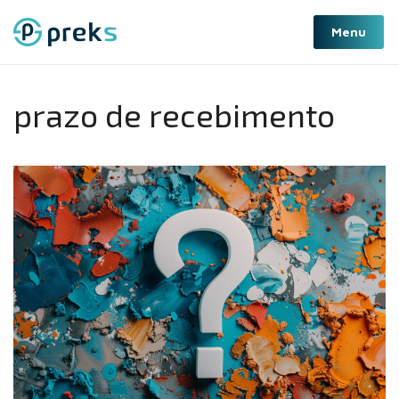
Pular
Menu
para
o
conteúdo
prazo de recebimento