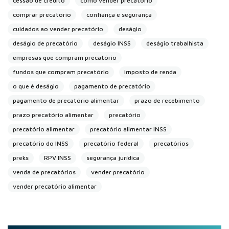
cessão de crédito
como vender precatório
comprar precatório
confiança e segurança
cuidados ao vender precatório
deságio
deságio de precatório
deságio INSS
deságio trabalhista
empresas que compram precatório
fundos que compram precatório
imposto de renda
o que é deságio
pagamento de precatório
pagamento de precatório alimentar
prazo de recebimento
prazo precatório alimentar
precatório
precatório alimentar
precatório alimentar INSS
precatório do INSS
precatório federal
precatórios
preks
RPV INSS
segurança jurídica
venda de precatórios
vender precatório
vender precatório alimentar